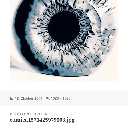
Veröffentlicht
Volle
18. Oktober 2019
1080 × 1080
am
Größe
Beitragsnavigation
VERÖFFENTLICHT IN
comica1571425979003.jpg