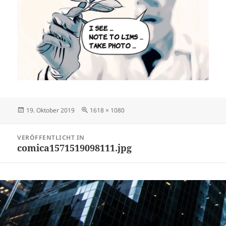
Veröffentlicht
Volle
19. Oktober 2019
1618 × 1080
am
Größe
Beitragsnavigation
VERÖFFENTLICHT IN
comica1571519098111.jpg